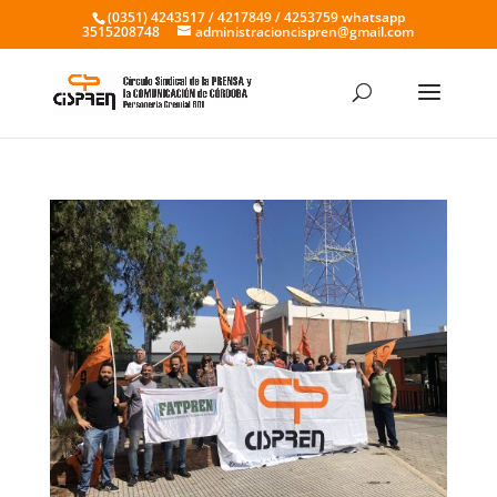
(0351) 4243517 / 4217849 / 4253759 whatsapp
3515208748
administracioncispren@gmail.com