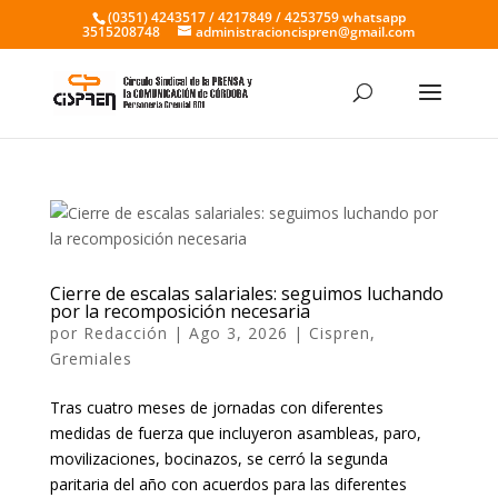
(0351) 4243517 / 4217849 / 4253759 whatsapp
3515208748
administracioncispren@gmail.com
Cierre de escalas salariales: seguimos luchando
por la recomposición necesaria
por
Redacción
|
Ago 3, 2026
|
Cispren
,
Gremiales
Tras cuatro meses de jornadas con diferentes
medidas de fuerza que incluyeron asambleas, paro,
movilizaciones, bocinazos, se cerró la segunda
paritaria del año con acuerdos para las diferentes