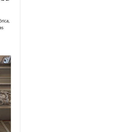
órica,
as