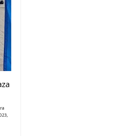
aza
tra
2023,