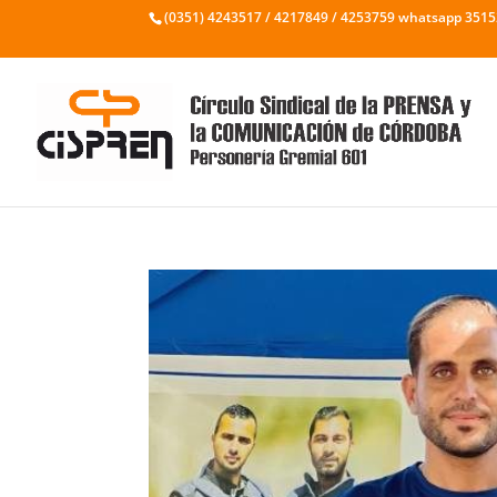
(0351) 4243517 / 4217849 / 4253759 whatsapp 351