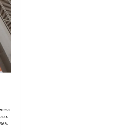
eneral
cato.
 365,