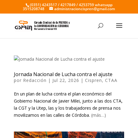
(0351) 4243517 / 4217849 / 4253759 whatsapp
3515208748
administracioncispren@gmail.com
Jornada Nacional de Lucha contra el ajuste
por
Redacción
|
Jul 22, 2026
|
Cispren
,
CTAA
En un plan de lucha contra el plan económico del
Gobierno Nacional de Javier Milei, junto a las dos CTA,
la CGT y la Utep, las y los trabajadores de prensa nos
movilizamos en las calles de Córdoba.
(más…)