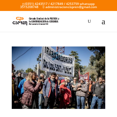
(0351) 4243517 / 4217849 / 4253759 whatsapp
3515208748
administracioncispren@gmail.com