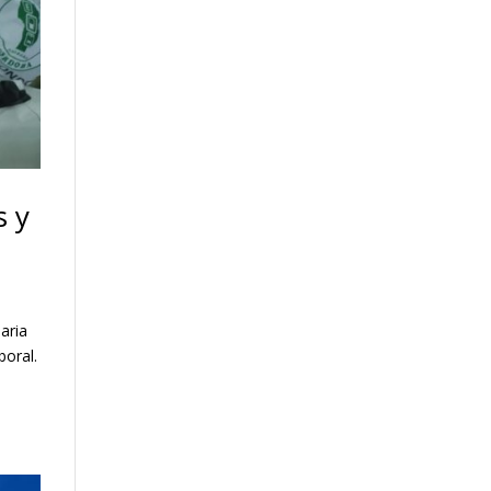
s y
aria
boral.