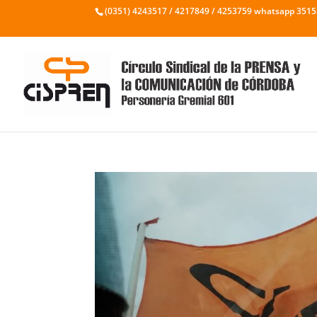
(0351) 4243517 / 4217849 / 4253759 whatsapp 351