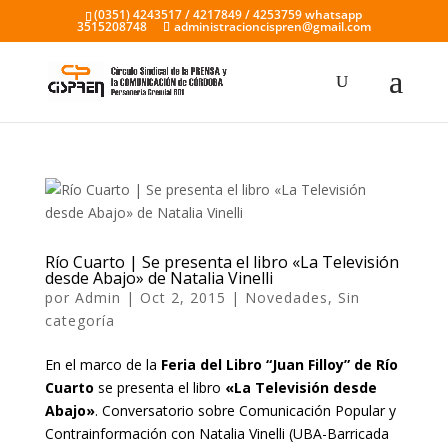
(0351) 4243517 / 4217849 / 4253759 whatsapp
3515208748
administracioncispren@gmail.com
Río Cuarto | Se presenta el libro «La Televisión
desde Abajo» de Natalia Vinelli
por
Admin
|
Oct 2, 2015
|
Novedades
,
Sin
categoría
En el marco de la
Feria del Libro “Juan Filloy” de Río
Cuarto
se presenta el libro
«La Televisión desde
Abajo»
. Conversatorio sobre Comunicación Popular y
Contrainformación con Natalia Vinelli (UBA-Barricada