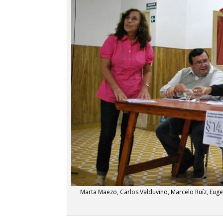
Marta Maezo, Carlos Valduvino, Marcelo Ruíz, Euge