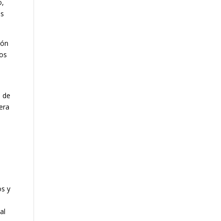
o,
as
ión
los
l de
iera
os y
al