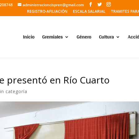
5208748
administracioncispren@gmail.com
REGISTRO-AFILIACIÓN
ESCALA SALARIAL
TRAMITES PAR
Inicio
Gremiales
Género
Cultura
Acció
e presentó en Río Cuarto
in categoría