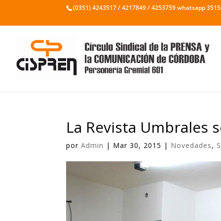
(0351) 4243517 / 4217849 / 4253759 whatsapp 351
La Revista Umbrales s
por
Admin
|
Mar 30, 2015
|
Novedades
,
S