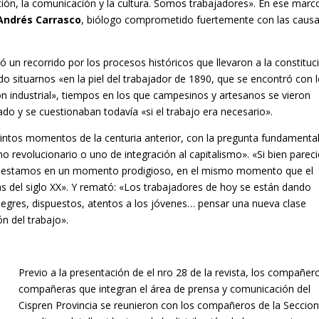
ión, la comunicación y la cultura. Somos trabajadores». En ese marc
Andrés Carrasco
, biólogo comprometido fuertemente con las caus
izó un recorrido por los procesos históricos que llevaron a la constituc
 situarnos «en la piel del trabajador de 1890, que se encontró con 
n industrial», tiempos en los que campesinos y artesanos se vieron
do y se cuestionaban todavía «si el trabajo era necesario».
tintos momentos de la centuria anterior, con la pregunta fundamenta
ino revolucionario o uno de integración al capitalismo». «Si bien parec
 estamos en un momento prodigioso, en el mismo momento que el
as del siglo XX». Y remató: «Los trabajadores de hoy se están dando
legres, dispuestos, atentos a los jóvenes… pensar una nueva clase
n del trabajo».
Previo a la presentación de el nro 28 de la revista, los compañer
compañeras que integran el área de prensa y comunicación del
Cispren Provincia se reunieron con los compañeros de la Seccion