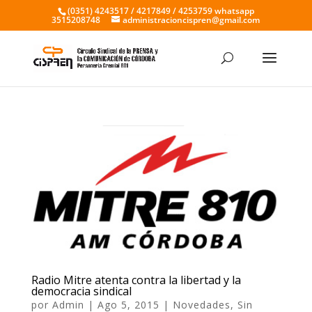
(0351) 4243517 / 4217849 / 4253759 whatsapp
3515208748
administracioncispren@gmail.com
Radio Mitre atenta contra la libertad y la
democracia sindical
por
Admin
|
Ago 5, 2015
|
Novedades
,
Sin