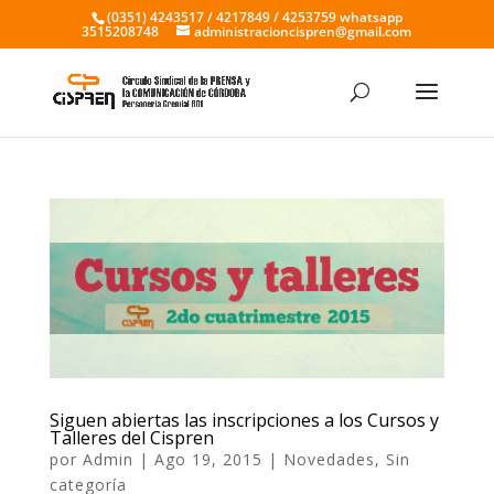
(0351) 4243517 / 4217849 / 4253759 whatsapp
3515208748
administracioncispren@gmail.com
Siguen abiertas las inscripciones a los Cursos y
Talleres del Cispren
por
Admin
|
Ago 19, 2015
|
Novedades
,
Sin
categoría