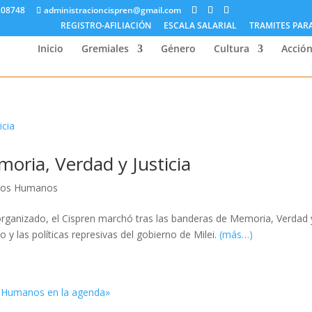
208748
administracioncispren@gmail.com
REGISTRO-AFILIACIÓN
ESCALA SALARIAL
TRAMITES PAR
Inicio
Gremiales
Género
Cultura
Acción
oria, Verdad y Justicia
hos Humanos
rganizado, el Cispren marchó tras las banderas de Memoria, Verdad 
o y las políticas represivas del gobierno de Milei.
(más…)