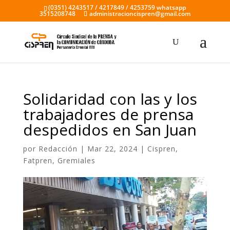
(0351) 4243517 / 4217849 / 4253759 whatsapp
3515208748
administracioncispren@gmail.com
Solidaridad con las y los
trabajadores de prensa
despedidos en San Juan
por
Redacción
|
Mar 22, 2024
|
Cispren
,
Fatpren
,
Gremiales