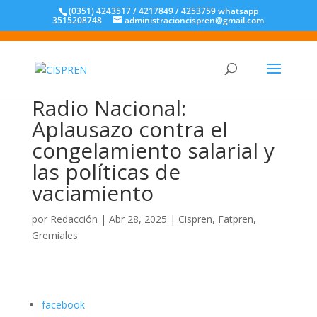
(0351) 4243517 / 4217849 / 4253759 whatsapp
3515208748
administracioncispren@gmail.com
Radio Nacional:
Aplausazo contra el
congelamiento salarial y
las políticas de
vaciamiento
por
Redacción
|
Abr 28, 2025
|
Cispren
,
Fatpren
,
Gremiales
facebook