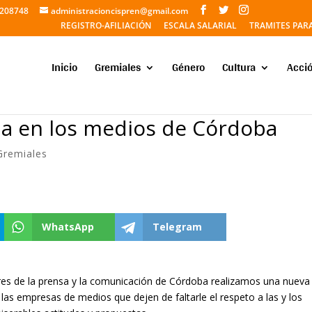
5208748
administracioncispren@gmail.com
REGISTRO-AFILIACIÓN
ESCALA SALARIAL
TRAMITES PAR
Inicio
Gremiales
Género
Cultura
Acció
ha en los medios de Córdoba
Gremiales
WhatsApp
Telegram
ores de la prensa y la comunicación de Córdoba realizamos una nueva
las empresas de medios que dejen de faltarle el respeto a las y los