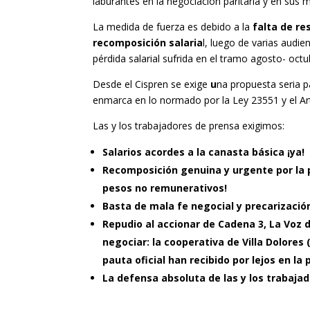
laburantes en la negociación paritaria y en sus 
La medida de fuerza es debido a la
falta de r
recomposición salaria
l, luego de varias audi
pérdida salarial sufrida en el tramo agosto- octu
Desde el Cispren se exige
u
na propuesta seria p
enmarca en lo normado por la Ley 23551 y el Art
Las y los trabajadores de prensa exigimos:
Salarios acordes a la canasta básica ¡ya!
Recomposición genuina y urgente por la p
pesos no remunerativos!
Basta de mala fe negocial y precarizació
Repudio al accionar de Cadena 3, La Voz d
negociar: la cooperativa de Villa Dolor
pauta oficial han recibido por lejos en la 
La defensa absoluta de las y los trabajad