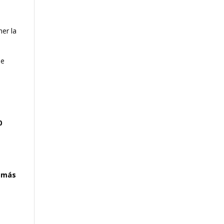
ner la
se
0
e más