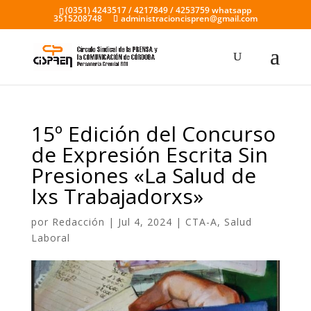
(0351) 4243517 / 4217849 / 4253759 whatsapp
3515208748
administracioncispren@gmail.com
15º Edición del Concurso
de Expresión Escrita Sin
Presiones «La Salud de
lxs Trabajadorxs»
por
Redacción
|
Jul 4, 2024
|
CTA-A
,
Salud
Laboral