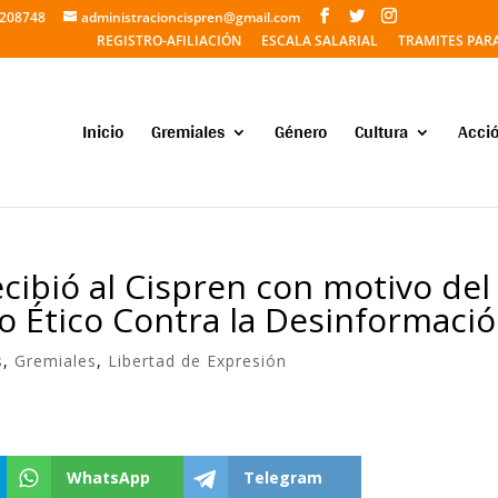
5208748
administracioncispren@gmail.com
REGISTRO-AFILIACIÓN
ESCALA SALARIAL
TRAMITES PAR
Inicio
Gremiales
Género
Cultura
Acció
cibió al Cispren con motivo del
o Ético Contra la Desinformaci
s
,
Gremiales
,
Libertad de Expresión
WhatsApp
Telegram