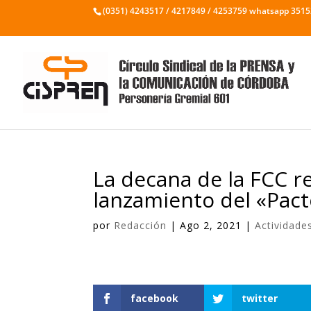
(0351) 4243517 / 4217849 / 4253759 whatsapp 351
La decana de la FCC re
lanzamiento del «Pact
por
Redacción
|
Ago 2, 2021
|
Actividade
facebook
twitter