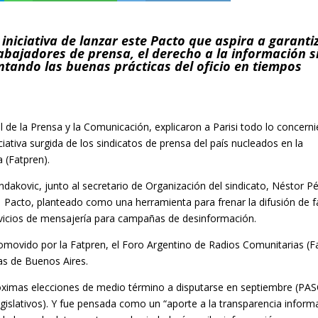
a
iniciativa de lanzar este Pacto que aspira a garanti
rabajadores de prensa, el derecho a la información s
entando las buenas prácticas del oficio en tiempos
cal de la Prensa y la Comunicación, explicaron a Parisi todo lo concern
ciativa surgida de los sindicatos de prensa del país nucleados en la
 (Fatpren).
dakovic, junto al secretario de Organización del sindicato, Néstor Pé
el Pacto, planteado como una herramienta para frenar la difusión de 
ervicios de mensajería para campañas de desinformación.
omovido por la Fatpren, el Foro Argentino de Radios Comunitarias (F
tas de Buenos Aires.
óximas elecciones de medio término a disputarse en septiembre (PAS
gislativos). Y fue pensada como un “aporte a la transparencia informa