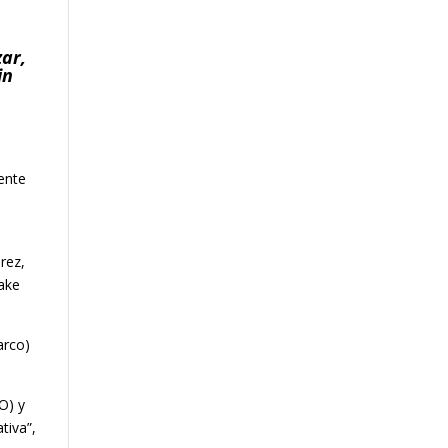
zar,
in
iente
rez,
fake
arco)
O) y
tiva”,