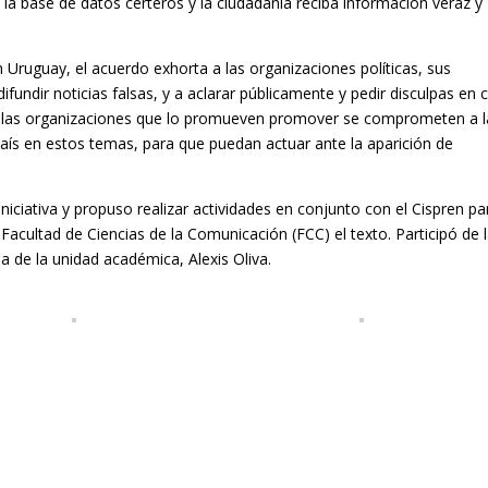
e la base de datos certeros y la ciudadanía reciba información veraz y
 Uruguay, el acuerdo exhorta a las organizaciones políticas, sus
difundir noticias falsas, y a aclarar públicamente y pedir disculpas en 
, las organizaciones que lo promueven promover se comprometen a l
 país en estos temas, para que puedan actuar ante la aparición de
niciativa y propuso realizar actividades en conjunto con el Cispren pa
 Facultad de Ciencias de la Comunicación (FCC) el texto. Participó de 
a de la unidad académica, Alexis Oliva.