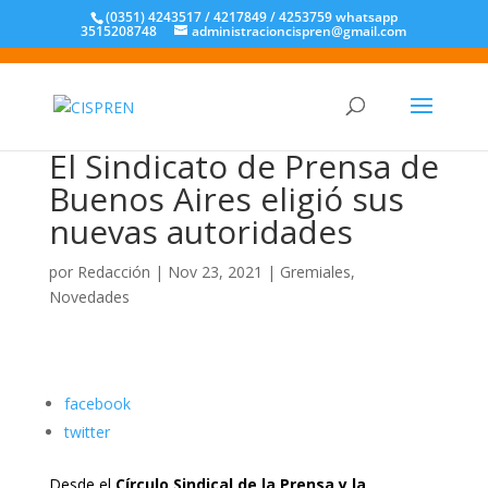
(0351) 4243517 / 4217849 / 4253759 whatsapp
3515208748
administracioncispren@gmail.com
El Sindicato de Prensa de
Buenos Aires eligió sus
nuevas autoridades
por
Redacción
|
Nov 23, 2021
|
Gremiales
,
Novedades
facebook
twitter
Desde el
Círculo Sindical de la Prensa y la