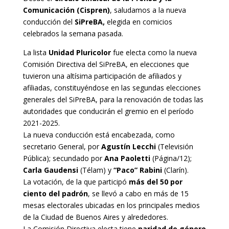
Comunicación (Cispren)
, saludamos a la nueva
conducción del
SiPreBA,
elegida en comicios
celebrados la semana pasada.
La lista
Unidad Pluricolor
fue electa como la nueva
Comisión Directiva del SiPreBA, en elecciones que
tuvieron una altísima participación de afiliados y
afiliadas, constituyéndose en las segundas elecciones
generales del SiPreBA, para la renovación de todas las
autoridades que conducirán el gremio en el período
2021-2025.
La nueva conducción está encabezada, como
secretario General, por
Agustín Lecchi
(Televisión
Pública); secundado por
Ana Paoletti
(Página/12);
Carla Gaudensi
(Télam) y
“Paco” Rabini
(Clarín).
La votación, de la que participó
más del 50 por
ciento del padrón
, se llevó a cabo en más de 15
mesas electorales ubicadas en los principales medios
de la Ciudad de Buenos Aires y alrededores.
La Comisión Directiva electa tiene
paridad de género