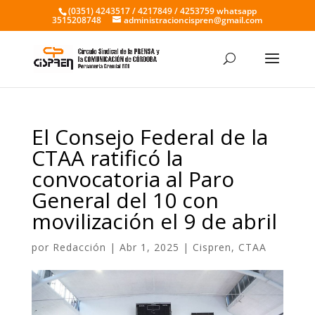
(0351) 4243517 / 4217849 / 4253759 whatsapp
3515208748
administracioncispren@gmail.com
El Consejo Federal de la
CTAA ratificó la
convocatoria al Paro
General del 10 con
movilización el 9 de abril
por
Redacción
|
Abr 1, 2025
|
Cispren
,
CTAA