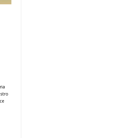
ria
estro
nce
,