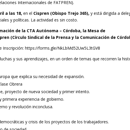
elaciones Internacionales de FATPREN).
ril a las 18,
en el
Cispren (Obispo Trejo 365),
y está dirigida a del
ales y políticas. La actividad es sin costo.
ormación de la CTA Autónoma – Córdoba, la Mesa de
pren (Círculo Sindical de la Prensa y la Comunicación de Córdo
 Inscripción:
https://forms.gle/NkLbMd52Uw5L3tGV8
luchas y sus aprendizajes, en un orden de temas que recorren la hist
uropa que explica su necesidad de expansión.
Clase Obrera
e, proyecto de nueva sociedad y primer intento.
y primera experiencia de gobierno.
erno y revolución inconclusa.
emocráticas y crisis de los proyectos de los trabajadores.
to de sociedad.