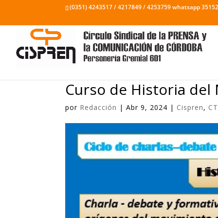
(0351) 4243517 / 4217849 / 4253759 whatsapp 3515
Curso de Historia de
por
Redacción
|
Abr 9, 2024
|
Cispren
,
C