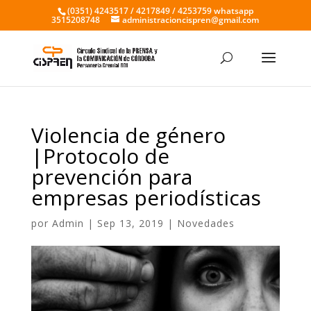
(0351) 4243517 / 4217849 / 4253759 whatsapp
3515208748
administracioncispren@gmail.com
Violencia de género
|Protocolo de
prevención para
empresas periodísticas
por
Admin
|
Sep 13, 2019
|
Novedades