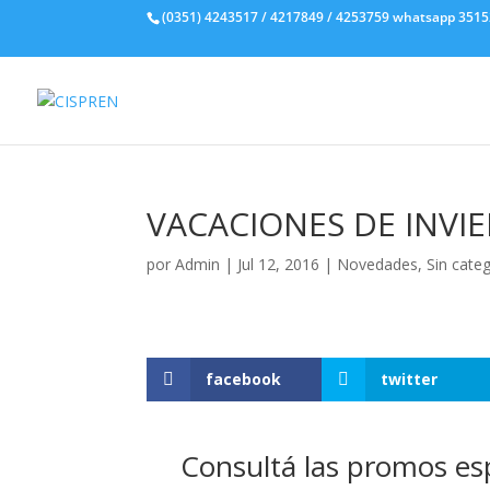
(0351) 4243517 / 4217849 / 4253759 whatsapp 351
VACACIONES DE INVI
por
Admin
|
Jul 12, 2016
|
Novedades
,
Sin cate
facebook
twitter
Consultá las promos esp