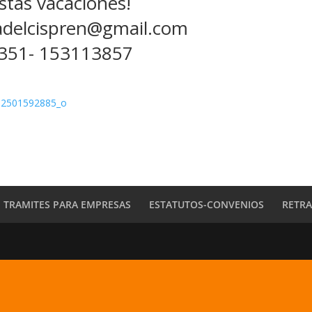
stas vacaciones!
adelcispren@gmail.com
351- 153113857
TRAMITES PARA EMPRESAS
ESTATUTOS-CONVENIOS
RETR