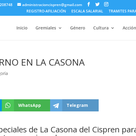
5208748
administracioncispren@gmail.com
REGISTRO-AFILIACIÓN
ESCALA SALARIAL
TRAMITES PAR
Inicio
Gremiales
Género
Cultura
Acción
ERNO EN LA CASONA
goría
WhatsApp
Telegram
eciales de La Casona del Cispren par