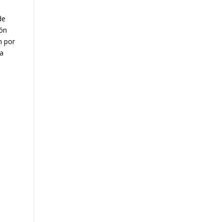
de
ión
n por
na