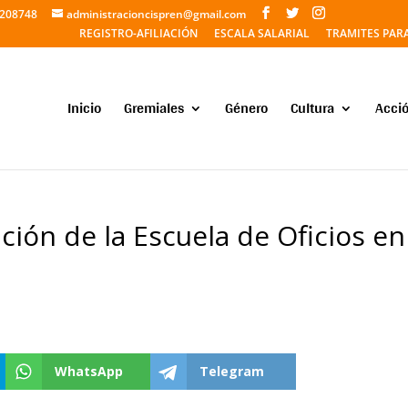
5208748
administracioncispren@gmail.com
REGISTRO-AFILIACIÓN
ESCALA SALARIAL
TRAMITES PAR
Inicio
Gremiales
Género
Cultura
Acció
ción de la Escuela de Oficios en
WhatsApp
Telegram