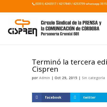
(0351) 4243517 / 4217849 / 4253759 whatsapp 351
Terminó la tercera edi
Cispren
por
Admin
|
Oct 29, 2015
|
Sin categoría
facebook
twitter