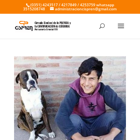
(0351) 4243517 / 4217849 / 4253759 whatsapp
3515208748
administracioncispren@gmail.com