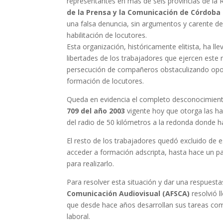
representantes en más de seis provincias de la R
de la Prensa y la Comunicación de Córdoba 
una falsa denuncia, sin argumentos y carente de c
habilitación de locutores.
Esta organización, históricamente elitista, ha ll
libertades de los trabajadores que ejercen este no
persecución de compañeros obstaculizando opor
formación de locutores.
Queda en evidencia el completo desconocimien
709 del año 2003
vigente hoy que otorga las hab
del radio de 50 kilómetros a la redonda donde ha
El resto de los trabajadores quedó excluido de e
acceder a formación adscripta, hasta hace un pa
para realizarlo.
Para resolver esta situación y dar una respuest
Comunicación Audiovisual (AFSCA)
resolvió l
que desde hace años desarrollan sus tareas como
laboral.