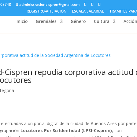
208748
administracioncispren@gmail.com
REGISTRO-AFILIACIÓN
ESCALA SALARIAL
TRAMITES PAR
Inicio
Gremiales
Género
Cultura
Acción
d-Cispren repudia corporativa actitud
Locutores
ategoría
ectuadas a un portal digital de la ciudad de Buenos Aires por parte
 agrupación
Locutores Por Su Identidad (LPSI-Cispren)
, con