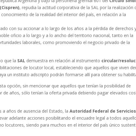
epública Argentina y bajo la personería gremial 601 del
Circulo Sindi
(Cispren)
, repudia la actitud corporativa de la SAL por la realización 
onocimiento de la realidad del interior del país, en relación a la
evado con su accionar a lo largo de los años a la pérdida de derechos 
ble oficio a lo largo y a lo ancho del territorio nacional, tanto en la
tunidades laborales, como promoviendo el negocio privado de la
to que la
SAL
demuestra en relación al instrumento
circular/resoluc
ilitaciones de locutor local, estableciendo que aquellos que viven de
ya un instituto adscripto podrán formarse allí para obtener su habilit
sta opción, sin mencionar que aquellos que tenían la posibilidad de
r de años, sólo tenían la oferta privada debiendo pagar elevados co
as a años de ausencia del Estado, la
Autoridad Federal de Servicio
levar adelante acciones posibilitando el encuadre legal a todos aquell
 locutores, siendo para muchos en el interior del país único susten