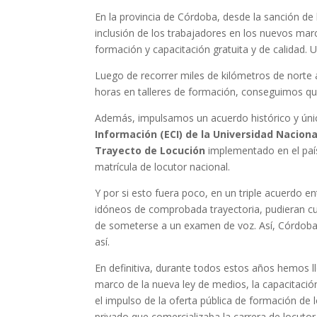
En la provincia de Córdoba, desde la sanción de
inclusión de los trabajadores en los nuevos mar
formación y capacitación gratuita y de calidad. U
Luego de recorrer miles de kilómetros de norte a
horas en talleres de formación, conseguimos que
Además, impulsamos un acuerdo histórico y único
Información (ECI) de la Universidad Nacion
Trayecto de Locución
implementado en el país
matrícula de locutor nacional.
Y por si esto fuera poco, en un triple acuerdo en
idóneos de comprobada trayectoria, pudieran cur
de someterse a un examen de voz. Así, Córdoba 
así.
En definitiva, durante todos estos años hemos l
marco de la nueva ley de medios, la capacitació
el impulso de la oferta pública de formación de
privado que comercializaba la carrera de locutor