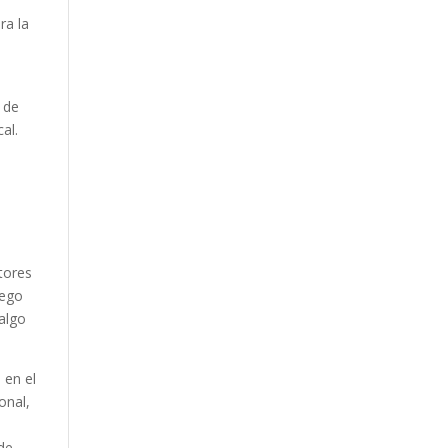
ra la
s de
al.
utores
uego
algo
 en el
onal,
 de