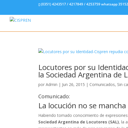
(0351) 4243517 / 4217849 / 4253759 whatsapp 3515
Locutores por su Identida
la Sociedad Argentina de 
por
Admin
|
Jun 26, 2015
|
Comunicados
,
Sin c
Comunicado:
La locución no se mancha
Habiendo tomado conocimiento de expresiones ef
Soc
iedad Argentina de Locutores (SAL)
, la