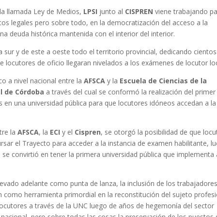
 la llamada Ley de Medios,
LPSI
junto al
CISPREN
viene trabajando pa
cos legales pero sobre todo, en la democratización del acceso a la
na deuda histórica mantenida con el interior del interior.
 sur y de este a oeste todo el territorio provincial, dedicando ciento
 locutores de oficio llegaran nivelados a los exámenes de locutor loc
 a nivel nacional entre la
AFSCA
y la
Escuela de Ciencias de la
al de Córdoba
a través del cual se conformó la realización del primer
 en una universidad pública para que locutores idóneos accedan a la
tre la
AFSCA
, la
ECI
y el
Cispren
, se otorgó la posibilidad de que loc
sar el Trayecto para acceder a la instancia de examen habilitante, l
se convirtió en tener la primera universidad pública que implementa 
levado adelante como punta de lanza, la inclusión de los trabajadores
n como herramienta primordial en la reconstitución del sujeto profesi
 locutores a través de la UNC luego de años de hegemonía del sector
 nacional, pero sobre todas las cosas la preservación de los puestos