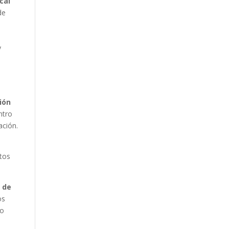
cal
de
y
ión
ntro
ación.
stos
s de
os
to