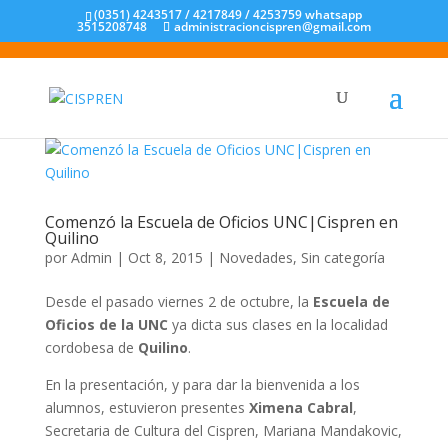
(0351) 4243517 / 4217849 / 4253759 whatsapp
3515208748
administracioncispren@gmail.com
Comenzó la Escuela de Oficios UNC|Cispren en
Quilino
por
Admin
|
Oct 8, 2015
|
Novedades
,
Sin categoría
Desde el pasado viernes 2 de octubre, la
Escuela de
Oficios de la UNC
ya dicta sus clases en la localidad
cordobesa de
Quilino
.
En la presentación, y para dar la bienvenida a los
alumnos, estuvieron presentes
Ximena Cabral
,
Secretaria de Cultura del Cispren, Mariana Mandakovic,