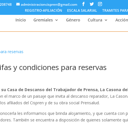
5208748
administracioncispren@gmail.com
REGISTRO-AFILIACIÓN
ESCALA SALARIAL
TRAMITES PAR
Inicio
Gremiales
Género
Cultura
Acción
ifas y condiciones para reservas
 su Casa de Descanso del Trabajador de Prensa, La Casona de
n el marco de un paisaje que invita al descanso reparador, La Cason
os afiliados del Cispren y de su obra social Prensalud.
conocerla les informamos que brinda alojamiento, y que cuenta con p
adores. También se encuentra a disposición de quienes solamente qu
.