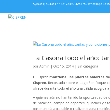
(0351) 4243517 / 4217849 / 4253759 whatsapp 351
La Casona todo el año: tar
por
Admin
|
Oct 15, 2014
|
Sin categoría
El Cispren
mantiene las puertas abiertas de
Cispren
. Recostada sobre el Lago San Roque co
ofrece durante todo el año una cálida acogida a l
A quienes aún no han tenido la oportunidad de 
de natación, campo de deportes, quinchos y as
pasar un día agradable o realizar alguna reunión