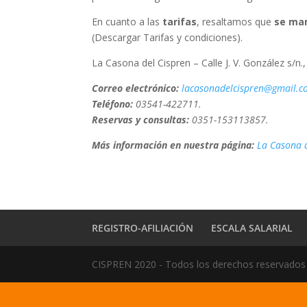
En cuanto a las
tarifas
, resaltamos que
se man
(Descargar Tarifas y condiciones).
La Casona del Cispren – Calle J. V. González s/n., 
Correo electrónico:
lacasonadelcispren@gmail.
Teléfono:
03541-422711.
Reservas y consultas:
0351-153113857.
Más información en
nuestra página:
La Casona 
REGISTRO-AFILIACIÓN
ESCALA SALARIAL
CISPREN 2020 - Todos los derechos reservados