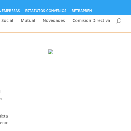
A EMPRESAS
ESTATUTOS-CONVENIOS
RETRAPREN
 Social
Mutual
Novedades
Comisión Directiva
l
a
ileta
ieran