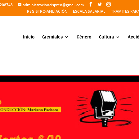
5208748
administracioncispren@gmail.com
REGISTRO-AFILIACIÓN
ESCALA SALARIAL
TRAMITES PAR
Inicio
Gremiales
Género
Cultura
Acció