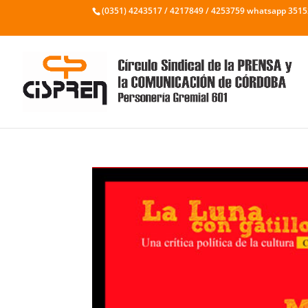
(0351) 4243517 / 4217849 / 4253759 whatsapp 351