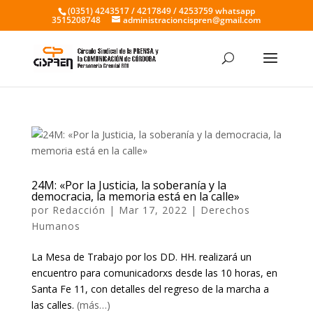
(0351) 4243517 / 4217849 / 4253759 whatsapp
3515208748
administracioncispren@gmail.com
24M: «Por la Justicia, la soberanía y la
democracia, la memoria está en la calle»
por
Redacción
|
Mar 17, 2022
|
Derechos
Humanos
La Mesa de Trabajo por los DD. HH. realizará un
encuentro para comunicadorxs desde las 10 horas, en
Santa Fe 11, con detalles del regreso de la marcha a
las calles.
(más…)