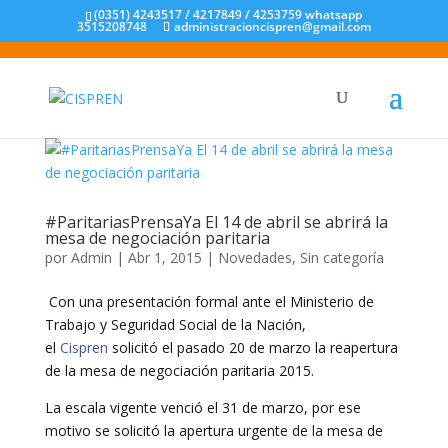
(0351) 4243517 / 4217849 / 4253759 whatsapp
3515208748
administracioncispren@gmail.com
‪#‎ParitariasPrensaYa‬ El 14 de abril se abrirá la
mesa de negociación paritaria
por
Admin
|
Abr 1, 2015
|
Novedades
,
Sin categoría
Con una presentación formal ante el Ministerio de
Trabajo y Seguridad Social de la Nación,
el
Cispren
solicitó el pasado 20 de marzo la reapertura
de la mesa de negociación paritaria 2015.
La escala vigente venció el 31 de marzo, por ese
motivo se solicitó la apertura urgente de la mesa de