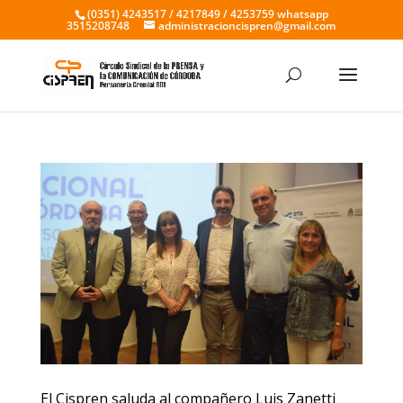
(0351) 4243517 / 4217849 / 4253759 whatsapp
3515208748
administracioncispren@gmail.com
El Cispren saluda al compañero Luis Zanetti