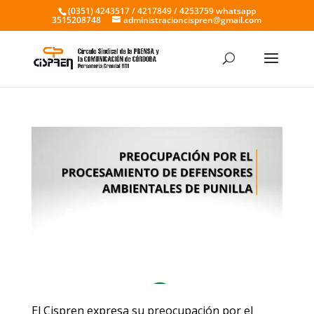
(0351) 4243517 / 4217849 / 4253759 whatsapp
3515208748
administracioncispren@gmail.com
El Cispren expresa su preocupación por el