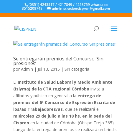
(0351) 4243517 / 4217849 / 4253759 whatsapp
3515208748
administracioncispren@gmail.com
Se entregarán premios del Concurso ‘Sin
presiones’
por
Admin
|
Jul 13, 2015
|
Sin categoría
El
Instituto de Salud Laboral y Medio Ambiente
(Islyma) de la CTA regional Córdoba
invita a
afiliados y público en general a la
entrega de
premios del 6º Concurso de Expresión Escrita de
los/as Trabajadores/as
, que se realizará el
miércoles 29 de julio a las 18 hs. en la sede del
Cispren
en la ciudad de Córdoba (Obispo Trejo 365).
Luego de la entrega de premios se realizará un brindis