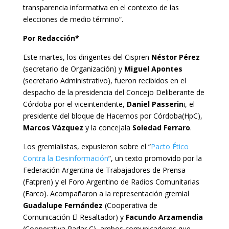
transparencia informativa en el contexto de las
elecciones de medio término”.
Por Redacción*
Este martes, los dirigentes del Cispren
Néstor Pérez
(secretario de Organización) y
Miguel Apontes
(secretario Administrativo), fueron recibidos en el
despacho de la presidencia del Concejo Deliberante de
Córdoba por el viceintendente,
Daniel Passerin
i, el
presidente del bloque de Hacemos por Córdoba(HpC),
Marcos Vázquez
y la concejala
Soledad Ferraro
.
L
os gremialistas, expusieron sobre el “
Pacto Ético
Contra la Desinformación
”, un texto promovido por la
Federación Argentina de Trabajadores de Prensa
(Fatpren) y el Foro Argentino de Radios Comunitarias
(Farco). Acompañaron a la representación gremial
Guadalupe Fernández
(Cooperativa de
Comunicación El Resaltador) y
Facundo Arzamendia
(Cooperativa Radar C), ambos comunicadores que