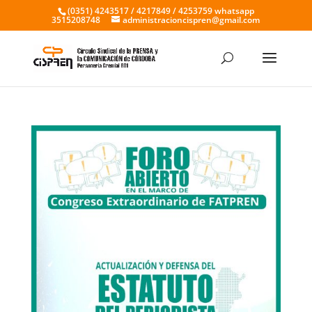
(0351) 4243517 / 4217849 / 4253759 whatsapp
3515208748
administracioncispren@gmail.com