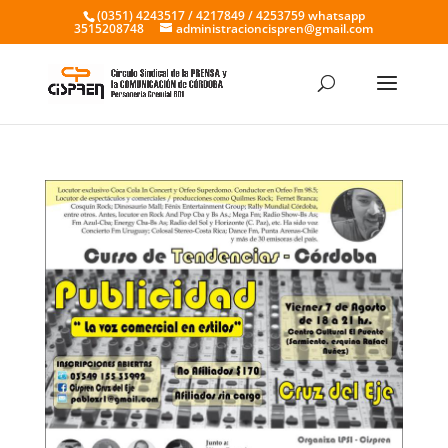
(0351) 4243517 / 4217849 / 4253759 whatsapp
3515208748
administracioncispren@gmail.com