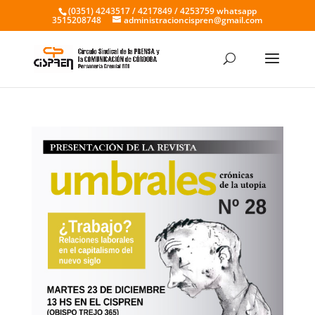
(0351) 4243517 / 4217849 / 4253759 whatsapp
3515208748
administracioncispren@gmail.com