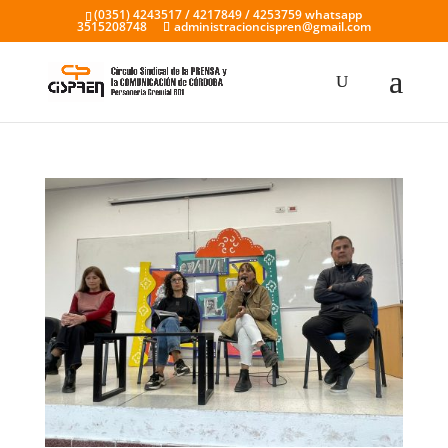
(0351) 4243517 / 4217849 / 4253759 whatsapp
3515208748
administracioncispren@gmail.com