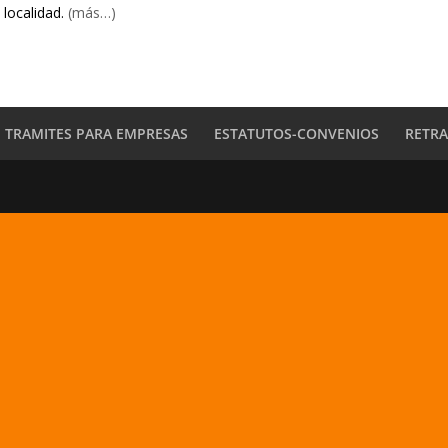
 localidad.
(más…)
TRAMITES PARA EMPRESAS
ESTATUTOS-CONVENIOS
RETR