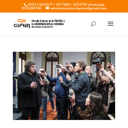
(0351) 4243517 / 4217849 / 4253759 whatsapp
3515208748
administracioncispren@gmail.com