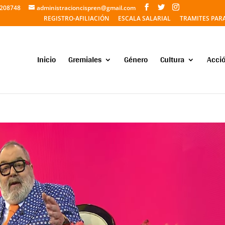
5208748
administracioncispren@gmail.com
REGISTRO-AFILIACIÓN
ESCALA SALARIAL
TRAMITES PAR
Inicio
Gremiales
Género
Cultura
Acció