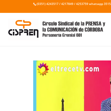
(0351) 4243517 / 4217849 / 4253759 whatsapp 351