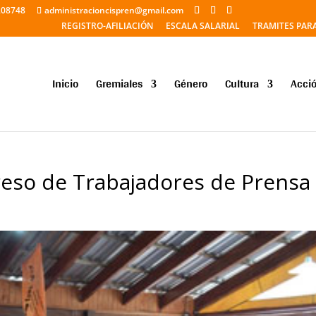
208748
administracioncispren@gmail.com
REGISTRO-AFILIACIÓN
ESCALA SALARIAL
TRAMITES PAR
Inicio
Gremiales
Género
Cultura
Acció
greso de Trabajadores de Prensa