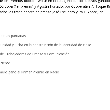
 de los Premios Rodolfo Walsh en la categoría de radio, cuyos ganad
órdoba (1er premio) y Agustín Hurtado, por Cooperativa Al Toque R
os los trabajadores de prensa José Escudero y Raúl Bicecci, en
ir las paritarias
nidad y lucha en la construcción de la identidad de clase
 de Trabajadores de Prensa y Comunicación
eciente
mero ganó el Primer Premio en Radio