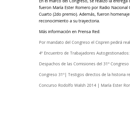
En el marco del Congreso, se realizó la entrega
fueron María Ester Romero por Radio Nacional C
Cuarto (2do premio). Además, fueron homenajead
reconocimiento a su trayectoria.
Más información en Prensa Red:
Por mandato del Congreso el Cispren pedirá reabr
4º Encuentro de Trabajadores Autogestionados: u
Despachos de las Comisiones del 31º Congreso
Congreso 31º| Testigos directos de la historia r
Concurso Rodolfo Walsh 2014 | María Ester Ro