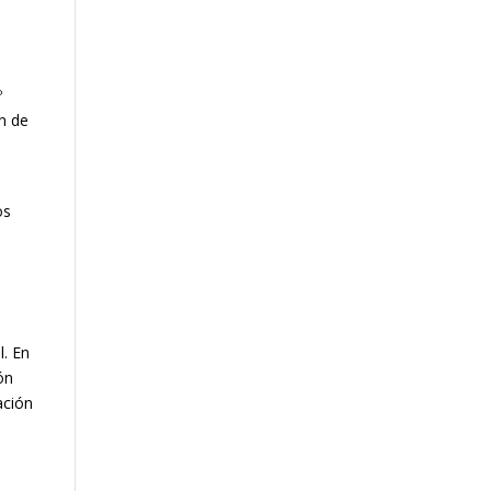
º
n de
os
l. En
ón
ación