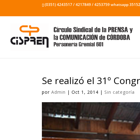
(0351) 4243517 / 4217849 / 4253759 whatsapp 3515
Se realizó el 31º Con
por
Admin
|
Oct 1, 2014
|
Sin categoría