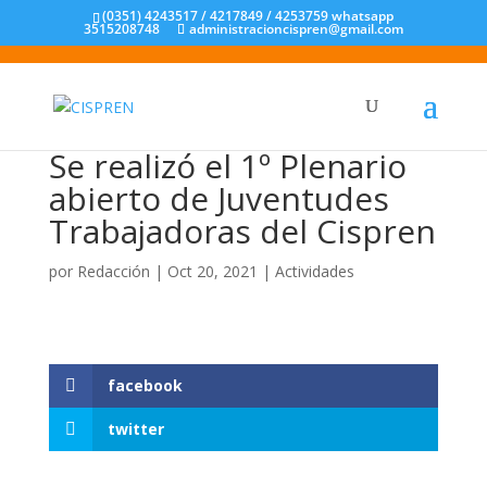
(0351) 4243517 / 4217849 / 4253759 whatsapp
3515208748
administracioncispren@gmail.com
Se realizó el 1º Plenario
abierto de Juventudes
Trabajadoras del Cispren
por
Redacción
|
Oct 20, 2021
|
Actividades
facebook
twitter