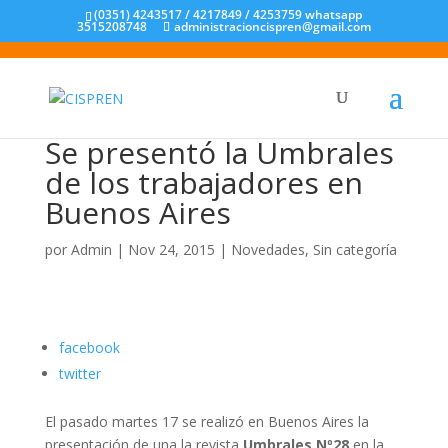
(0351) 4243517 / 4217849 / 4253759 whatsapp
3515208748
administracioncispren@gmail.com
Se presentó la Umbrales
de los trabajadores en
Buenos Aires
por
Admin
|
Nov 24, 2015
|
Novedades
,
Sin categoría
facebook
twitter
El pasado martes 17 se realizó en Buenos Aires la
presentación de una la revista
Umbrales Nº28
en la