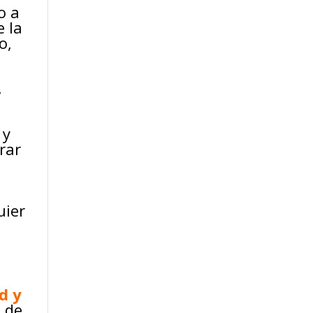
o a
e la
o,
,
 y
rar
uier
d y
d de