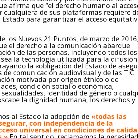
e afirma que “el derecho humano al acces
r cualquiera de sus plataformas requiere d
el Estado para garantizar el acceso equitativ
e los Nuevos 21 Puntos, de marzo de 2016
ue el derecho a la comunicación abarque
ción de las personas, incluyendo todos los
sea la tecnología utilizada para la difusión
rayando la «obligación del Estado de asegu
os de comunicación audiovisual y de las TIC
ación motivada por origen étnico o de
dades, condición social o económica,
, sexualidades, identidad de género o cualq
oscabe la dignidad humana, los derechos y
mos al Estado la adopción de
«todas las
segurar, con independencia de la
acceso universal en condiciones de calida
s.»
En tal sentido, reclamamos la necesida