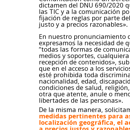
dictamen del DNU 690/2020 qu
las TIC y a la comunicación po
fijación de reglas por parte d
justo y a precios razonables».
En nuestro pronunciamiento d
expresamos la necesidad de q
“todas las formas de comunica
medios y soportes, cualquiera 
recepción de contenidos», sub
que en el acceso a los servici
esté prohibida toda discrimin
nacionalidad, edad, discapaci
condiciones de salud, religión
otra que atente, anule o men
libertades de las personas».
De la misma manera, solicita
medidas pertinentes para a
localización geográfica, el 
a precios justos y razonable