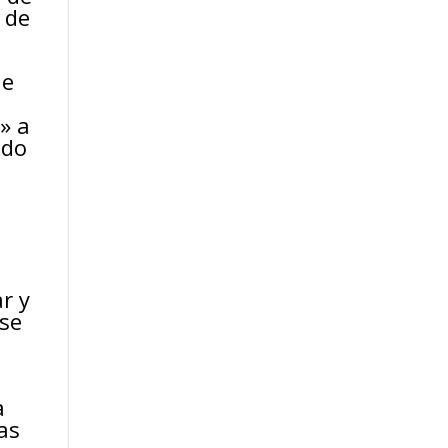
 de
ue
» a
ndo
r y
rse
a
as