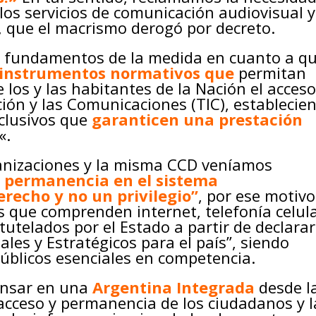
 los servicios de comunicación audiovisual y
, que el macrismo derogó por decreto.
s fundamentos de la medida en cuanto a q
s instrumentos normativos
que
permitan
e los y las habitantes de la Nación el acceso
ción y las Comunicaciones (TIC), establecie
nclusivos que
garanticen una prestación
«.
anizaciones y la misma CCD veníamos
y permanencia en el sistema
recho y no un privilegio”
, por ese motivo
s que comprenden internet, telefonía celula
tutelados por el Estado a partir de declara
ales y Estratégicos para el país”, siendo
úblicos esenciales en competencia.
nsar en una
Argentina Integrada
desde l
 acceso y permanencia de los ciudadanos y l