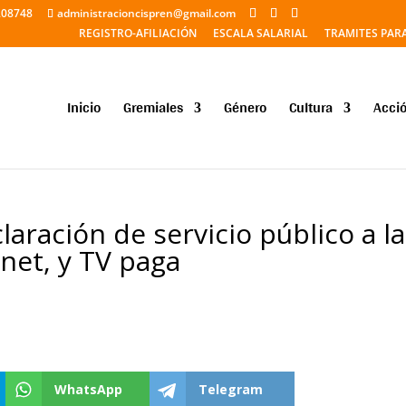
208748
administracioncispren@gmail.com
REGISTRO-AFILIACIÓN
ESCALA SALARIAL
TRAMITES PAR
Inicio
Gremiales
Género
Cultura
Acció
laración de servicio público a la
rnet, y TV paga
WhatsApp
Telegram