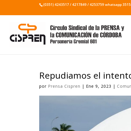
(0351) 4243517 / 4217849 / 4253759 whatsapp 351
Repudiamos el intento
por
Prensa Cispren
|
Ene 9, 2023
|
Comun