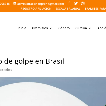
5208748
administracioncispren@gmail.com
REGISTRO-AFILIACIÓN
ESCALA SALARIAL
TRAMITES PAR
Inicio
Gremiales
Género
Cultura
Acció
 de golpe en Brasil
icados