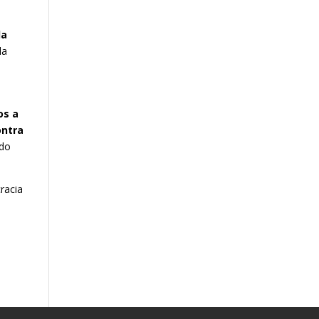
la
la
os a
ontra
ido
racia