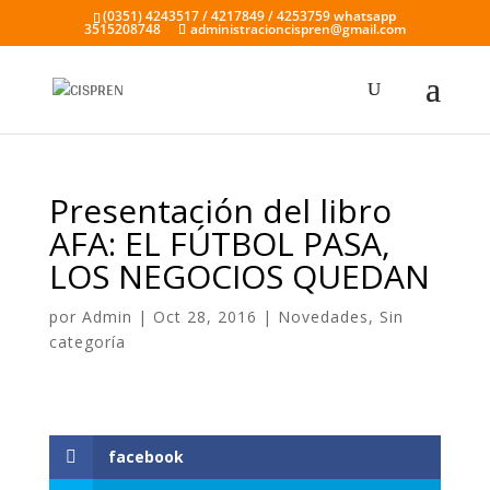
(0351) 4243517 / 4217849 / 4253759 whatsapp
3515208748
administracioncispren@gmail.com
Presentación del libro
AFA: EL FÚTBOL PASA,
LOS NEGOCIOS QUEDAN
por
Admin
|
Oct 28, 2016
|
Novedades
,
Sin
categoría
facebook