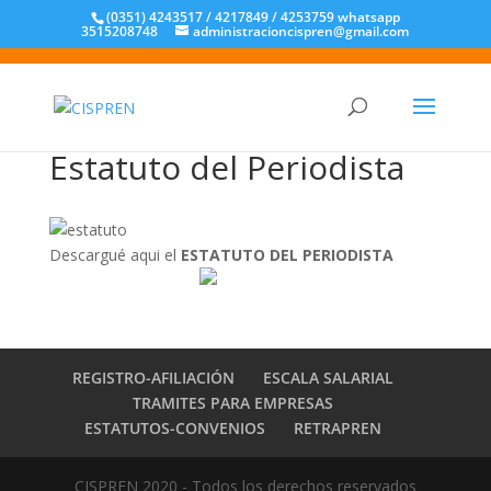
(0351) 4243517 / 4217849 / 4253759 whatsapp
3515208748
administracioncispren@gmail.com
Estatuto del Periodista
Descargué aqui el
ESTATUTO DEL PERIODISTA
REGISTRO-AFILIACIÓN
ESCALA SALARIAL
TRAMITES PARA EMPRESAS
ESTATUTOS-CONVENIOS
RETRAPREN
CISPREN 2020 - Todos los derechos reservados