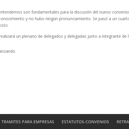
entendemos son fundamentales para la discusión del nuevo conveni
 conocimiento y no hubo ningún pronunciamiento. Se pasó a un cuart
osto.
ealizará un plenario de delegados y delegadas junto a integrante de 
avanzando
TRAMITES PARA EMPRESAS
ESTATUTOS-CONVENIOS
RETR