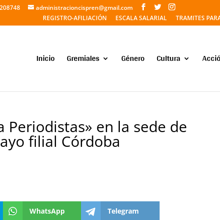
5208748
administracioncispren@gmail.com
REGISTRO-AFILIACIÓN
ESCALA SALARIAL
TRAMITES PAR
Inicio
Gremiales
Género
Cultura
Acció
a Periodistas» en la sede de
ayo filial Córdoba
WhatsApp
Telegram