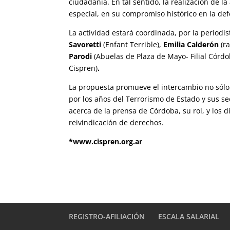
ciudadanía. En tal sentido, la realización de l
especial, en su compromiso histórico en la d
La actividad estará coordinada, por la periodi
Savoretti
(Enfant Terrible),
Emilia Calderón
(r
Parodi
(Abuelas de Plaza de Mayo- Filial Córdo
Cispren)
.
La propuesta promueve el intercambio no sólo
por los años del Terrorismo de Estado y sus s
acerca de la prensa de Córdoba, su rol, y los d
reivindicación de derechos.
*www.cispren.org.ar
REGISTRO-AFILIACIÓN
ESCALA SALARIAL