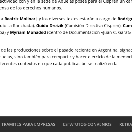
a actividad con y en la sede de Abuelas posee para el Cispren un ca
efensa de los derechos humanos.
sta
Beatriz Molinari
, y los diversos textos estarán a cargo de
Rodrig
adio La Ranchada),
Guido Dreizik
(Comisión Directiva Cispren),
Cami
ba) y
Myriam Mohaded
(Centro de Documentación «Juan C. Garat»
 de las producciones sobre el pasado reciente en Argentina, signa
ecuelas, sino también para compartir y hacer
ejercicio de la memor
iferentes contextos en que cada publicación se realizó en la
TRAMITES PARA EMPRESAS
ESTATUTOS-CONVENIOS
RETR