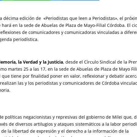
la décima edición de «Periodistas que leen a Periodistas», el próx
e hará en la sede de Abuelas de Plaza de Mayo-Filial Córdoba. El ci
s reflexiones de comunicadores y comunicadoras vinculadas a difere
genda periodística.
emoria, la Verdad y la Justicia
, desde el Círculo Sindical de la Pre
mo martes 25 a las 17, en la sede de Abuelas de Plaza de Mayo Fili
d que tiene por finalidad poner en valor, reflexionar y debatir acer
e realizan las y los periodistas y comunicadores de Córdoba vincula
oria.
de políticas negacionistas y represivas del gobierno de Milei que, 
ravés de diversos artilugios y ataques sistemáticos a la labor periodì
e la libertad de expresión y el derecho a la información de la