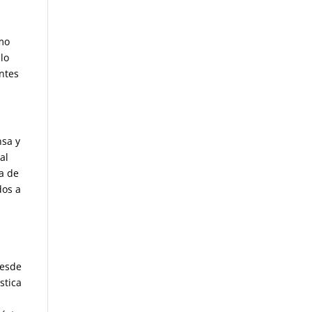
imo
clo
ntes
nsa y
al
ca de
dos a
desde
stica