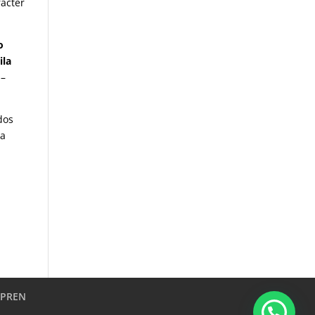
rácter
o
la
 –
dos
ia
APREN