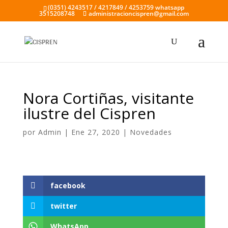
(0351) 4243517 / 4217849 / 4253759 whatsapp
3515208748
administracioncispren@gmail.com
Nora Cortiñas, visitante
ilustre del Cispren
por
Admin
|
Ene 27, 2020
|
Novedades
facebook
twitter
WhatsApp